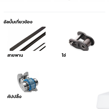
อัลบั้มเกี่ยวข้อง
สายพาน
โซ่
คัปปลิ้ง