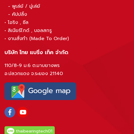
-
พูเล่ย์ / มู่เล่ย์
-
คัปปลิ้ง
•
โอริง , ซีล
•
ลิเนียร์ไกด์ , บอลสกรู
•
งานสั่งทำ (Made To Order)
บริษัท ไทย แบริ่ง เท็ค จำกัด
110/8-9 ม.6 ต.มาบยางพร
อ.ปลวกแดง จ.ระยอง 21140
thaibearingtech01