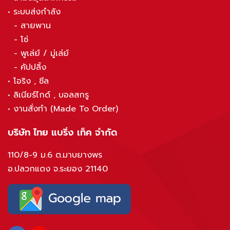
•
ระบบส่งกำลัง
-
สายพาน
-
โซ่
-
พูเล่ย์ / มู่เล่ย์
-
คัปปลิ้ง
•
โอริง , ซีล
•
ลิเนียร์ไกด์ , บอลสกรู
•
งานสั่งทำ (Made To Order)
บริษัท ไทย แบริ่ง เท็ค จำกัด
110/8-9 ม.6 ต.มาบยางพร
อ.ปลวกแดง จ.ระยอง 21140