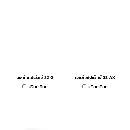
เชลล์ สไปแร็กซ์ S2 G
เชลล์ สไปแร็กซ์ S3 AX
เปรียบเทียบ
เปรียบเทียบ