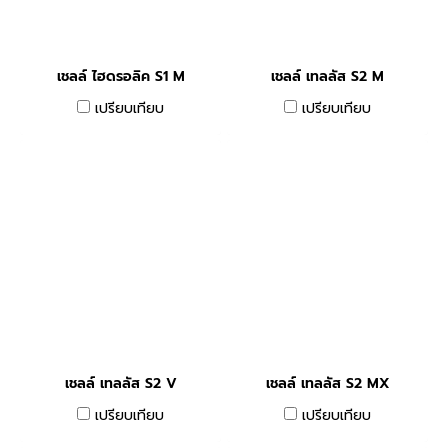
เชลล์ ไฮดรอลิค S1 M
เชลล์ เทลลัส S2 M
เปรียบเทียบ
เปรียบเทียบ
เชลล์ เทลลัส S2 V
เชลล์ เทลลัส S2 MX
เปรียบเทียบ
เปรียบเทียบ