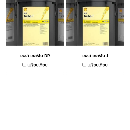
เชลล์ เทอร์โบ DR
เชลล์ เทอร์โบ J
เปรียบเทียบ
เปรียบเทียบ