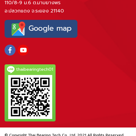
110/8-9 ม.6 ต.มาบยางพร
อ.ปลวกแดง จ.ระยอง 21140
thaibearingtech01
© Copyright Thai Bearing Tech Co., Ltd. 2021 All Rights Reserved.