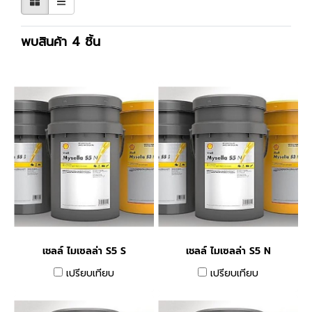
พบสินค้า 4 ชิ้น
เชลล์ ไมเซลล่า S5 S
เชลล์ ไมเซลล่า S5 N
เปรียบเทียบ
เปรียบเทียบ