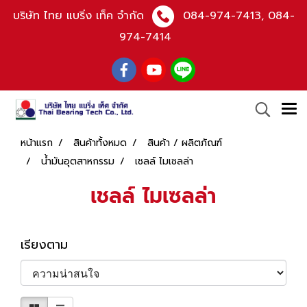
บริษัท ไทย แบริ่ง เท็ค จำกัด
084-974-7413
,
084-
974-7414
หน้าแรก
สินค้าทั้งหมด
สินค้า / ผลิตภัณฑ์
น้ำมันอุตสาหกรรม
เชลล์ ไมเซลล่า
เชลล์ ไมเซลล่า
เรียงตาม