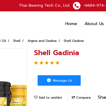
Thai Bearing Tech Co., Ltd.
+6684-974-
Home
About Us
l Oil
Shell
Argina and Gadina
Shell Gadinia
Shell Gadinia
Message Us
Sha
Add to wishlist
Compare