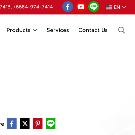
7413
,
+6684-974-7414
EN
Products
Services
Contact Us
re