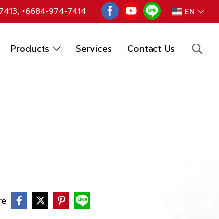
7413
,
+6684-974-7414
EN
Products
Services
Contact Us
re