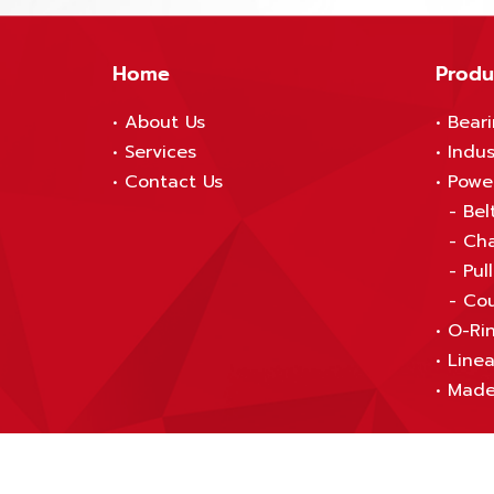
Home
Produ
•
About Us
•
Bear
•
S
ervices
•
Indus
•
Contact Us
•
Powe
-
Bel
-
Cha
-
Pul
-
Cou
•
O-Rin
•
Linea
•
Made
© Copyright Thai Bearing Tech Co., Ltd. 2021 All Rights R