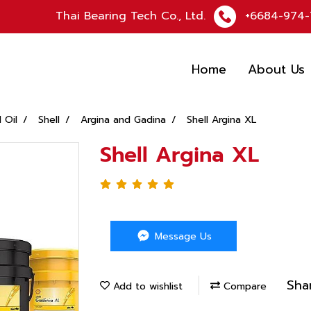
Thai Bearing Tech Co., Ltd.
+6684-974-
Home
About Us
l Oil
Shell
Argina and Gadina
Shell Argina XL
Shell Argina XL
Message Us
Sha
Add to wishlist
Compare