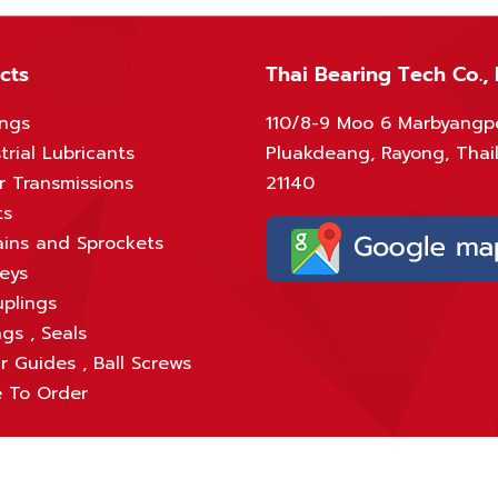
cts
Thai Bearing Tech Co., 
ings
110/8-9 Moo 6 Marbyangp
trial Lubricants
Pluakdeang, Rayong, Thai
r Transmissions
21140
ts
ins and Sprockets
leys
plings
gs , Seals
r Guides , Ball Screws
 To Order
eserved.