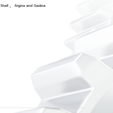
,
Shell
Argina and Gadina