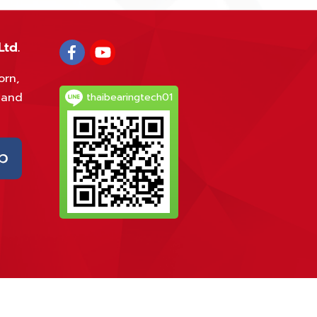
Ltd.
orn,
land
thaibearingtech01