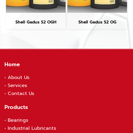
Shell Gadus S2 OGH
Shell Gadus S2 OG
Home
•
About Us
•
S
ervices
•
Contact Us
Products
•
Bearings
•
Industrial Lubricants