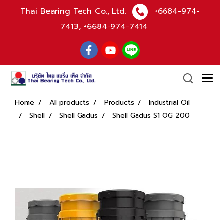
Thai Bearing Tech Co., Ltd.
+6684-974-
7413
,
+6684-974-7414
Home
All products
Products
Industrial Oil
Shell
Shell Gadus
Shell Gadus S1 OG 200