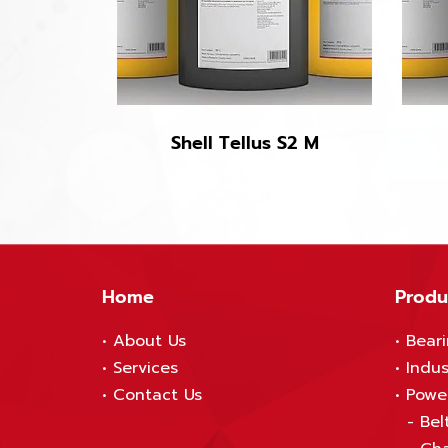
Shell Tellus S2 M
Home
Produ
•
About Us
•
Bear
•
S
ervices
•
Indus
•
Contact Us
•
Powe
-
Bel