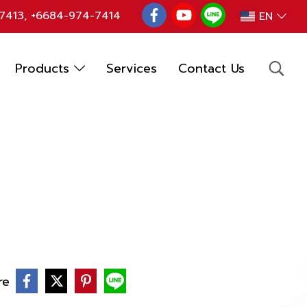
7413
,
+6684-974-7414
EN
Products
Services
Contact Us
re