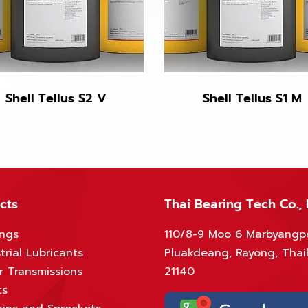
Shell Tellus S2 V
Shell Tellus S1 M
cts
Thai Bearing Tech Co., 
ings
110/8-9 Moo 6 Marbyangp
trial Lubricants
Pluakdeang, Rayong, Thai
r Transmissions
21140
ts