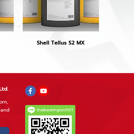
Shell Tellus S2 MX
Ltd.
orn,
land
thaibearingtech01