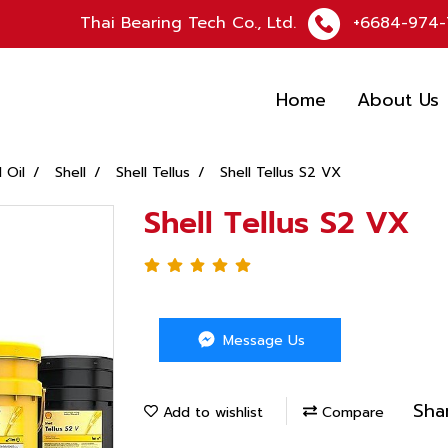
Thai Bearing Tech Co., Ltd.
+6684-974-
Home
About Us
l Oil
Shell
Shell Tellus
Shell Tellus S2 VX
Shell Tellus S2 VX
Message Us
Sha
Add to wishlist
Compare