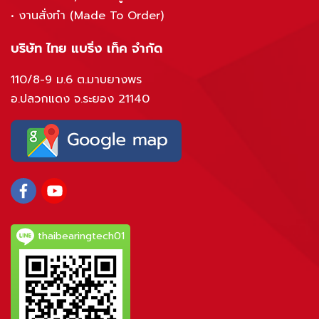
•
งานสั่งทำ (Made To Order)
บริษัท ไทย แบริ่ง เท็ค จำกัด
110/8-9 ม.6 ต.มาบยางพร
อ.ปลวกแดง จ.ระยอง 21140
thaibearingtech01