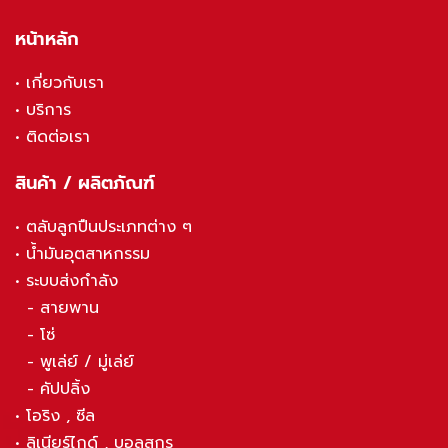
หน้าหลัก
•
เกี่ยวกับเรา
•
บริการ
•
ติดต่อเรา
สินค้า / ผลิตภัณฑ์
•
ตลับลูกปืนประเภทต่าง ๆ
•
น้ำมันอุตสาหกรรม
•
ระบบส่งกำลัง
-
สายพาน
-
โซ่
-
พูเล่ย์ / มู่เล่ย์
-
คัปปลิ้ง
•
โอริง , ซีล
•
ลิเนียร์ไกด์ , บอลสกรู