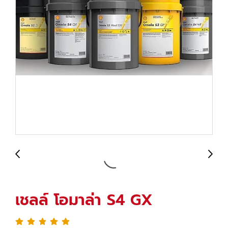
เชลล์ โอมาล่า S4 GX