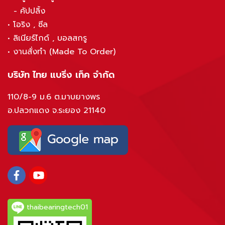
-
คัปปลิ้ง
•
โอริง , ซีล
•
ลิเนียร์ไกด์ , บอลสกรู
•
งานสั่งทำ (Made To Order)
บริษัท ไทย แบริ่ง เท็ค จำกัด
110/8-9 ม.6 ต.มาบยางพร
อ.ปลวกแดง จ.ระยอง 21140
thaibearingtech01